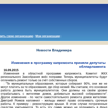
вить
свою
организацию
Мои организации
|
|
Новости Владимира
Изменения в программу капремонта приняли депутаты
облпарламента
16.09.2015
Изменения в областной программе капремонта. Комитет ЖКХ
регионального Заксобрания внёс поправки. Теперь муниципалитеты будут
оплачивать ремонт только за счёт собственных сборов.
: "Те муниципальные образования, которые собирают 90%, они же не
могут платить за те образования, где сбор низкий. Мы считаем, что основная
работа должна быть муниципалитетов. Они должны на своём уровне
отрабатывать с жителями домов, добиваться высокой собираемости".
Другое изменение - по части самостоятельного ремонта домов жителями.
Дмитрий Рожков напомнил - жильцы имеют право оплачивать срочные
работы. К примеру - реконструкцию крыши. В этом случае потраченные
средства учитываются. То есть эту сумму можно не оплачивать в фонд