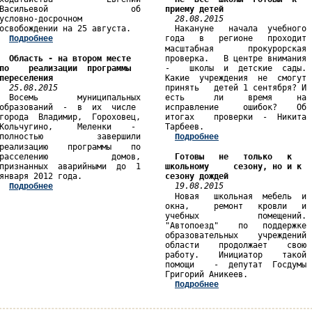
Васильевой                 об     
приему детей
условно-досрочном                   
28.08.2015
освобождении на 25 августа.         Накануне   начала  учебного

                       года   в   регионе   проходит

Подробнее
                                  масштабная       прокурорская

Область - на втором месте 
по    реализации  программы  
переселения
                       Какие  учреждения  не  смогут

25.08.2015
                      принять   детей 1 сентября? И

  Восемь        муниципальных     есть      ли     время     на

образований  -  в  их  числе      исправление     ошибок?    Об

города  Владимир,  Гороховец,     итогах    проверки  -  Никита

Кольчугино,     Меленки    -      Тарбеев.                     

полностью           завершили       
Подробнее
реализацию    программы    по                                  

расселению             домов,       
Готовы   не   только   к   
признанных  аварийными  до  1     
школьному     сезону, но и к 
января 2012 года.                 
сезону дождей
19.08.2015
Подробнее
                                    Новая   школьная  мебель  и

                                  окна,     ремонт   кровли   и

                                  учебных            помещений.

                                  "Автопоезд"    по   поддержке

                                  образовательных    учреждений

                                  области    продолжает    свою

                                  работу.    Инициатор    такой

                                  помощи    -  депутат  Госдумы

                                  Григорий Аникеев.            

Подробнее