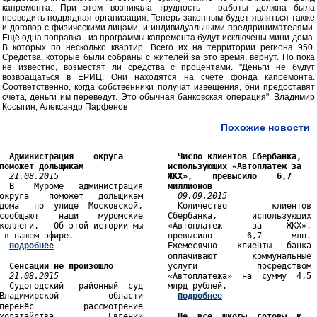
капремонта. При этом возникала трудность - работы должна была
проводить подрядная организация. Теперь законным будет являться также
и договор с физическими лицами, и индивидуальными предпринимателями.
Ещё одна поправка - из программы капремонта будут исключены мини-дома.
В которых по несколько квартир. Всего их на территории региона 950.
Средства, которые были собраны с жителей за это время, вернут. Но пока
не известно, возместят ли средства с процентами. "Деньги не будут
возвращаться в ЕРИЦ. Они находятся на счёте фонда капремонта.
Соответственно, когда собственники получат извещения, они предоставят
счета, деньги им переведут. Это обычная банковская операция". Владимир
Косыгин, Александр Парфенов
Похожие новости
Администрация    округа    
Число клиентов Сбербанка, 
поможет дольщикам
использующих «Автоплатеж за 
21.08.2015
ЖКХ»,    превысило    6,7    
  В    Муроме   администрация     
миллионов
округа    поможет   дольщикам       
09.09.2015
дома   по  улице  Московской,       Количество         клиентов

сообщают    наши    муромские     Сбербанка,       использующих

коллеги.   Об этой истории мы     «Автоплатеж      за     ЖКХ»,

 в нашем эфире.                   превысило       6,7      млн.

                       Ежемесячно    клиенты   банка

Подробнее
                                  оплачивают       коммунальные

Сенсации не произошло
           услуги            посредством

21.08.2015
                      «Автоплатежа»  на  сумму  4,5

  Судогодский   районный  суд     млрд рублей.                 

Владимирской          области       
Подробнее
перенёс          рассмотрение                                  

ходатайства           Евгении       
Не  все  школы  готовы  к  