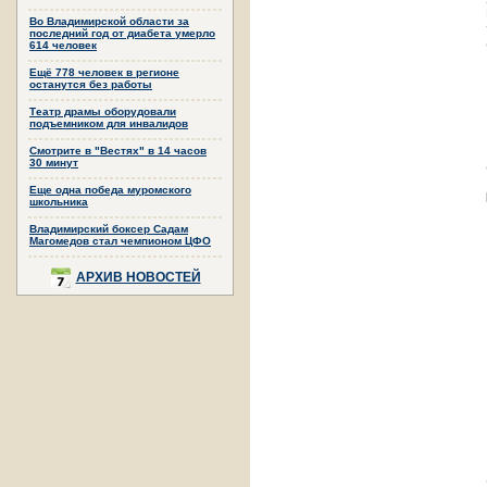
Во Владимирской области за
последний год от диабета умерло
614 человек
Ещё 778 человек в регионе
останутся без работы
Театр драмы оборудовали
подъемником для инвалидов
Смотрите в "Вестях" в 14 часов
30 минут
Еще одна победа муромского
школьника
Владимирский боксер Садам
Магомедов стал чемпионом ЦФО
АРХИВ НОВОСТЕЙ