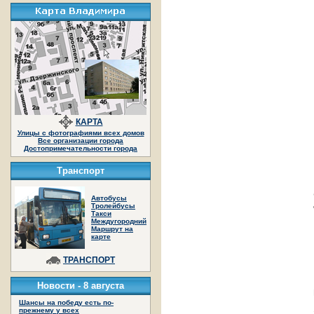
КАРТА
Улицы с фотографиями всех домов
Все организации города
Достопримечательности города
Транспорт
Автобусы
Тролейбусы
Такси
Междугородний
Маршрут на
карте
ТРАНСПОРТ
Новости -
8 августа
Шансы на победу есть по-
прежнему у всех