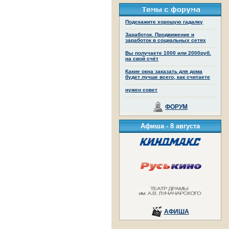
Подскажите хорошую гадалку
Заработок. Продвижение и
заработок в социальных сетях
Вы получаете 1000 или 2000руб.
на свой счёт
Какие окна заказать для дома
будет лучше всего, как считаете
нужен совет
ФОРУМ
Афиша -
8 августа
АФИША