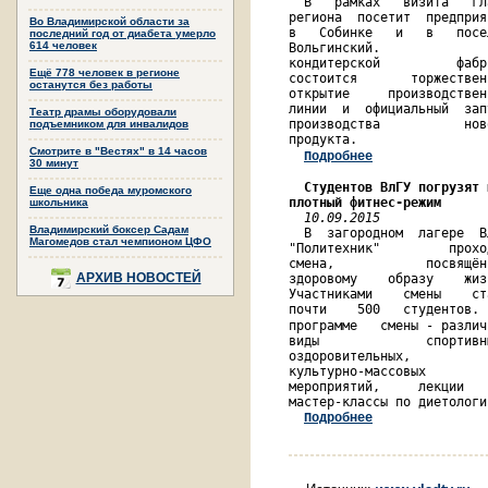
  В   рамках   визита   гл
региона  посетит  предприя
Во Владимирской области за
в   Собинке   и   в   посе
последний год от диабета умерло
614 человек
Вольгинский.              
кондитерской          фабр
Ещё 778 человек в регионе
состоится       торжествен
останутся без работы
открытие     производствен
линии  и  официальный  зап
Театр драмы оборудовали
производства           нов
подъемником для инвалидов
продукта.                 
Смотрите в "Вестях" в 14 часов
Подробнее
30 минут
Студентов ВлГУ погрузят 
Еще одна победа муромского
плотный фитнес-режим
      
школьника
10.09.2015
              
Владимирский боксер Садам
  В  загородном  лагере  В
Магомедов стал чемпионом ЦФО
"Политехник"         прохо
смена,            посвящён
АРХИВ НОВОСТЕЙ
здоровому    образу    жиз
Участниками    смены    ст
почти    500   студентов. 
программе   смены - различ
виды              спортивн
оздоровительных,          
культурно-массовых        
мероприятий,     лекции   
мастер-классы по диетологи
Подробнее