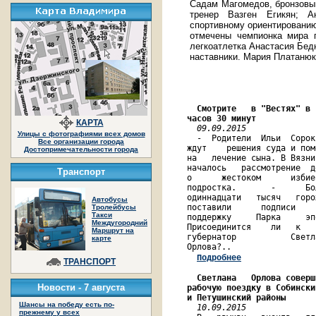
Садам Магомедов, бронзовый
тренер Вазген Егикян; 
спортивному ориентированию
отмечены чемпионка мира
легкоатлетка Анастасия Бед
наставники. Мария Платанюк
Смотрите   в "Вестях" в 
часов 30 минут
КАРТА
09.09.2015
Улицы с фотографиями всех домов
  -  Родители  Ильи  Сорок
Все организации города
ждут    решения суда и пом
Достопримечательности города
на   лечение сына. В Вязни
началось   рассмотрение  д
Транспорт
о      жестоком      избие
подростка.       -      Бо
одиннадцати   тысяч   горо
Автобусы
поставили      подписи    
Тролейбусы
Такси
поддержку     Парка     эп
Междугородний
Присоединится    ли   к   
Маршрут на
губернатор           Светл
карте
Орлова?..                 
Подробнее
ТРАНСПОРТ
Светлана   Орлова соверш
Новости -
7 августа
рабочую поездку в Собински
и Петушинский районы
Шансы на победу есть по-
10.09.2015
              
прежнему у всех