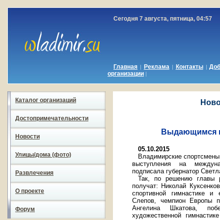
Сегодня 7 августа, пятница, 04:57
Главная
Реклама
Контакты
До
|
|
|
организации
|
Каталог организаций
Ново
Достопримечательности
Выдающимся м
Новости
05.10.2015
Улицы/дома (фото)
Владимирские спортсмены 
выступления на междуна
подписала губернатор Светл
Развлечения
Так, по решению главы 
получат: Николай Куксенко
О проекте
спортивной гимнастике и 
Слепов, чемпион Европы п
Ангелина Шкатова, поб
Форум
художественной гимнастике