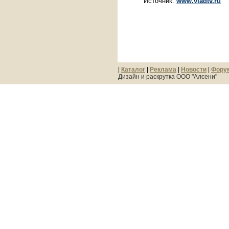
Источник:
www.vladtv.ru
|
Каталог
|
Реклама
|
Новости
|
Фору
Дизайн и раскрутка ООО "Алсени"