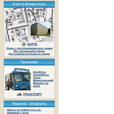
КАРТА
Улицы с фотографиями всех домов
Все организации города
Достопримечательности города
Транспорт
Автобусы
Тролейбусы
Такси
Междугородний
Маршрут на
карте
ТРАНСПОРТ
Новости -
10 августа
Шансы на победу есть по-
прежнему у всех