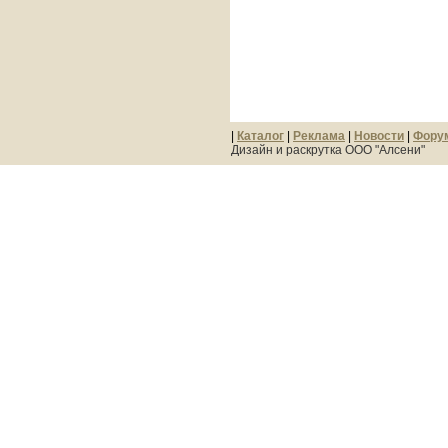
|
Каталог
|
Реклама
|
Новости
|
Фору
Дизайн и раскрутка ООО "Алсени"