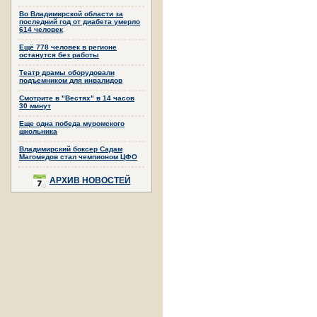
Во Владимирской области за
последний год от диабета умерло
614 человек
Ещё 778 человек в регионе
останутся без работы
Театр драмы оборудовали
подъемником для инвалидов
Смотрите в "Вестях" в 14 часов
30 минут
Еще одна победа муромского
школьника
Владимирский боксер Садам
Магомедов стал чемпионом ЦФО
АРХИВ НОВОСТЕЙ